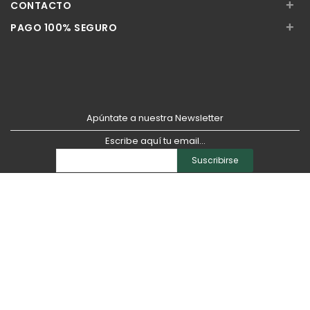
+
CONTACTO
+
PAGO 100% SEGURO
Apúntate a nuestra Newsletter
Escribe aquí tu email...
Suscribirse
He leído y acepto la
pólitica de privacidad