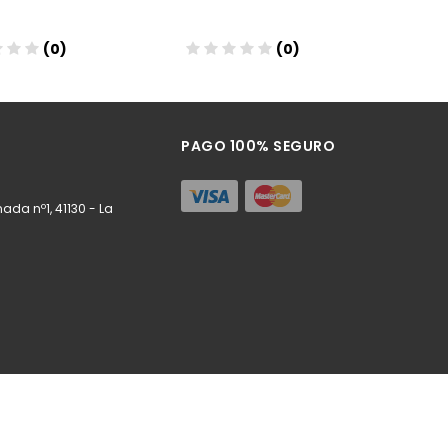
(0)
(0)
ñadir
Añadir
PAGO 100% SEGURO
ada nº1, 41130 - La
m