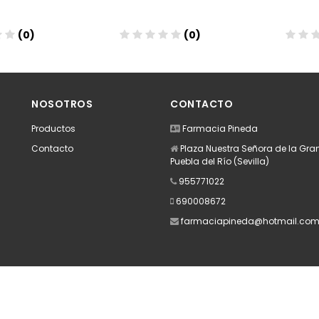
(0)
(0)
dir
Añadir
A
NOSOTROS
CONTACTO
Productos
Farmacia Pineda
Contacto
Plaza Nuestra Señora de la Gran
Puebla del Río (Sevilla)
955771022
690008672
farmaciapineda@hotmail.co
Apúntate a nuestra Newsletter