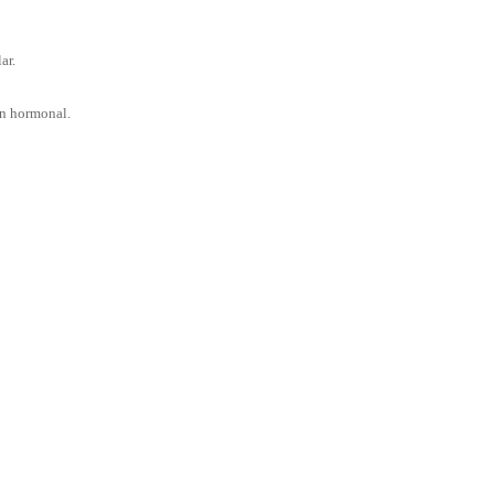
ar.
en hormonal.