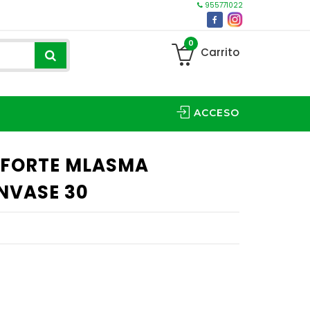
955771022
0
Carrito
ACCESO
0 FORTE MLASMA
NVASE 30