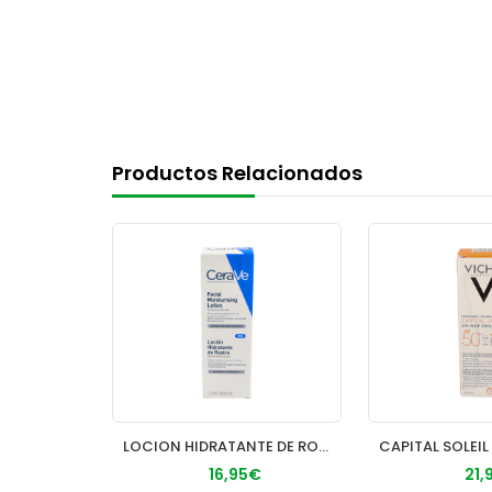
Productos Relacionados
ANTHELIOS UVMUNE400 DERMOPEDIAT FLUIDO INVISIBLE SPF 50+ 1
LOCION HIDRATANTE DE ROSTRO PIEL NORMAL CERAVE 1 ENVASE 52 M
€
16,95€
21,