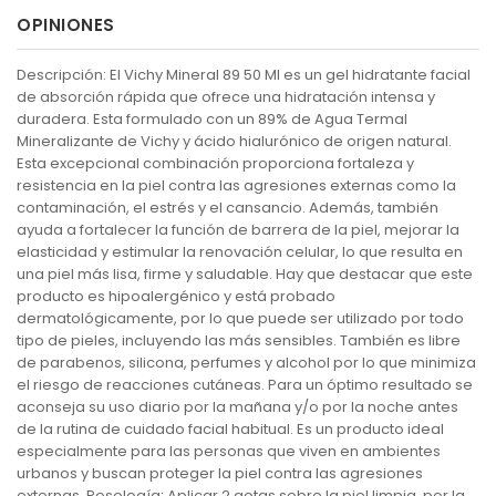
OPINIONES
Descripción: El Vichy Mineral 89 50 Ml es un gel hidratante facial
de absorción rápida que ofrece una hidratación intensa y
duradera. Esta formulado con un 89% de Agua Termal
Mineralizante de Vichy y ácido hialurónico de origen natural.
Esta excepcional combinación proporciona fortaleza y
resistencia en la piel contra las agresiones externas como la
contaminación, el estrés y el cansancio. Además, también
ayuda a fortalecer la función de barrera de la piel, mejorar la
elasticidad y estimular la renovación celular, lo que resulta en
una piel más lisa, firme y saludable. Hay que destacar que este
producto es hipoalergénico y está probado
dermatológicamente, por lo que puede ser utilizado por todo
tipo de pieles, incluyendo las más sensibles. También es libre
de parabenos, silicona, perfumes y alcohol por lo que minimiza
el riesgo de reacciones cutáneas. Para un óptimo resultado se
aconseja su uso diario por la mañana y/o por la noche antes
de la rutina de cuidado facial habitual. Es un producto ideal
especialmente para las personas que viven en ambientes
urbanos y buscan proteger la piel contra las agresiones
externas. Posología: Aplicar 2 gotas sobre la piel limpia, por la