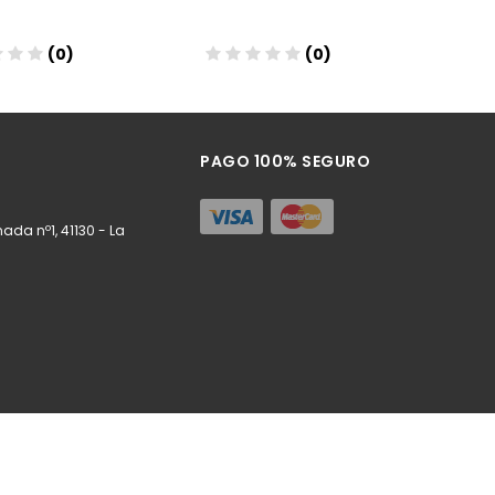
(0)
(0)
ñadir
Añadir
PAGO 100% SEGURO
ada nº1, 41130 - La
m