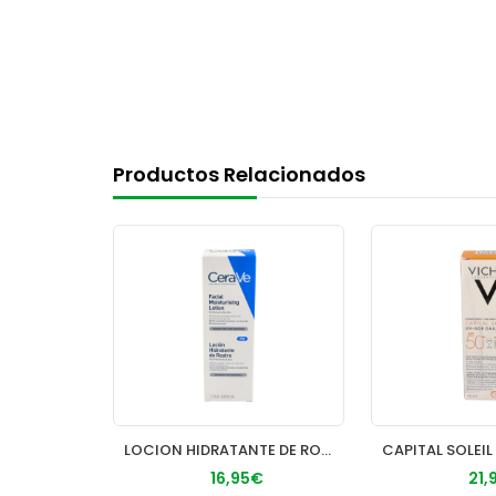
Productos Relacionados
ANTHELIOS UVMUNE400 DERMOPEDIAT FLUIDO INVISIBLE SPF 50+ 1
LOCION HIDRATANTE DE ROSTRO PIEL NORMAL CERAVE 1 ENVASE 52 M
€
16,95€
21,