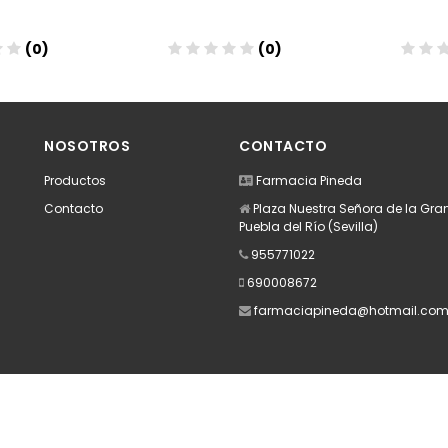
(0)
(0)
dir
Añadir
A
NOSOTROS
CONTACTO
Productos
Farmacia Pineda
Contacto
Plaza Nuestra Señora de la Gran
Puebla del Río (Sevilla)
955771022
690008672
farmaciapineda@hotmail.co
Apúntate a nuestra Newsletter