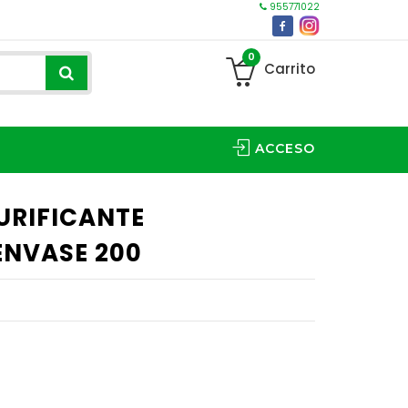
955771022
0
Carrito
ACCESO
URIFICANTE
ENVASE 200